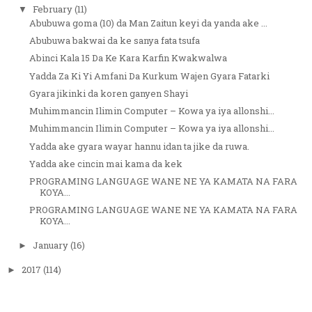
February
(11)
▼
Abubuwa goma (10) da Man Zaitun keyi da yanda ake ...
Abubuwa bakwai da ke sanya fata tsufa
Abinci Kala 15 Da Ke Kara Karfin Kwakwalwa
Yadda Za Ki Yi Amfani Da Kurkum Wajen Gyara Fatarki
Gyara jikinki da koren ganyen Shayi
Muhimmancin Ilimin Computer – Kowa ya iya allonshi...
Muhimmancin Ilimin Computer – Kowa ya iya allonshi...
Yadda ake gyara wayar hannu idan ta jike da ruwa.
Yadda ake cincin mai kama da kek
PROGRAMING LANGUAGE WANE NE YA KAMATA NA FARA
KOYA...
PROGRAMING LANGUAGE WANE NE YA KAMATA NA FARA
KOYA...
January
(16)
►
2017
(114)
►