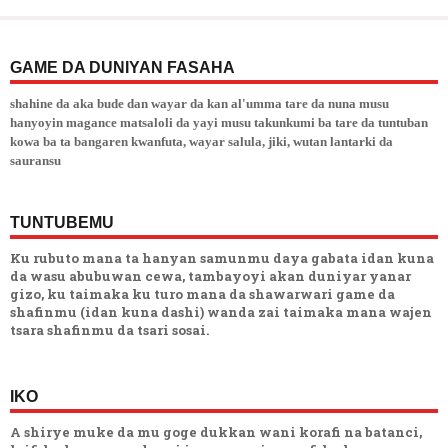
GAME DA DUNIYAN FASAHA
shahine da aka bude dan wayar da kan al'umma tare da nuna musu
hanyoyin magance matsaloli da yayi musu takunkumi ba tare da tuntuban
kowa ba ta bangaren kwanfuta, wayar salula, jiki, wutan lantarki da
sauransu
TUNTUBEMU
Ku rubuto mana ta hanyan samunmu daya gabata idan kuna
da wasu abubuwan cewa, tambayoyi akan duniyar yanar
gizo, ku taimaka ku turo mana da shawarwari game da
shafinmu (idan kuna dashi) wanda zai taimaka mana wajen
tsara shafinmu da tsari sosai.
IKO
A shirye muke da mu goge dukkan wani korafi na batanci,