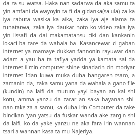
da za su watsa. Haka nan sadarwa da aka samu ta
yin amfani da wayoyin ta fi da gidanka(salula) za ka
iya rabuta wasika ka aika, zaka iya aje alama ta
tunatarwa, zaka iya daukar hoto ko video zaka iya
yin lissafi da dai makamatansu ciki dan kankanin
lokaci ba tare da wahala ba. Kasancewar ci gaban
internet ya mamaye dukkan fannonin rayuwar dan
adam a yau ba ta tafiya yadda ya kamata sai da
internet ilimin computer shine sinadarin cin moriyar
internet Idan kuwa muka duba bangaren tsaro, a
zamanin da, zaka samu yana da wahala a gano file
(kundin) na laifi da mutum yayi bayan an kai shi
kotu, amma yanzu da zarar an saka bayanan shi,
nan take za a samu, ka duba irin Computer da take
bincikan ‘yan yatsu da fuskar wanda ake zargin shi
da laifi, ko da yake yanzu ne aka fara irin wannan
tsari a wannan kasa ta mu Najeriya.