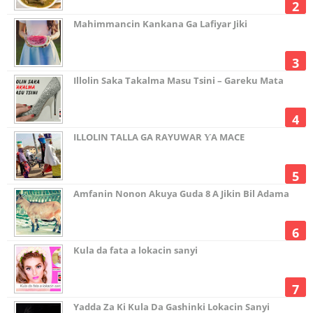
Mahimmancin Kankana Ga Lafiyar Jiki
Illolin Saka Takalma Masu Tsini – Gareku Mata
ILLOLIN TALLA GA RAYUWAR ƳA MACE
Amfanin Nonon Akuya Guda 8 A Jikin Bil Adama
Kula da fata a lokacin sanyi
Yadda Za Ki Kula Da Gashinki Lokacin Sanyi