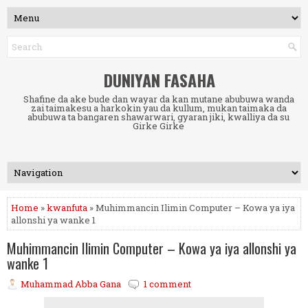
DUNIYAN FASAHA
Shafine da ake bude dan wayar da kan mutane abubuwa wanda
zai taimakesu a harkokin yau da kullum, mukan taimaka da
abubuwa ta bangaren shawarwari, gyaran jiki, kwalliya da su
Girke Girke
Home
»
kwanfuta
» Muhimmancin Ilimin Computer – Kowa ya iya
allonshi ya wanke 1
Muhimmancin Ilimin Computer – Kowa ya iya allonshi ya
wanke 1
Muhammad Abba Gana
1 comment