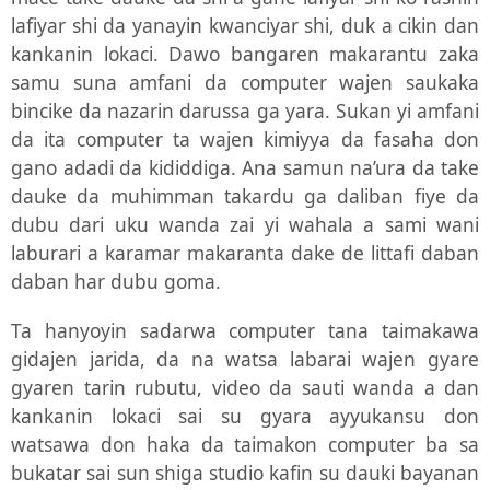
lafiyar shi da yanayin kwanciyar shi, duk a cikin dan
kankanin lokaci. Dawo bangaren makarantu zaka
samu suna amfani da computer wajen saukaka
bincike da nazarin darussa ga yara. Sukan yi amfani
da ita computer ta wajen kimiyya da fasaha don
gano adadi da kididdiga. Ana samun na’ura da take
dauke da muhimman takardu ga daliban fiye da
dubu dari uku wanda zai yi wahala a sami wani
laburari a karamar makaranta dake de littafi daban
daban har dubu goma.
Ta hanyoyin sadarwa computer tana taimakawa
gidajen jarida, da na watsa labarai wajen gyare
gyaren tarin rubutu, video da sauti wanda a dan
kankanin lokaci sai su gyara ayyukansu don
watsawa don haka da taimakon computer ba sa
bukatar sai sun shiga studio kafin su dauki bayanan