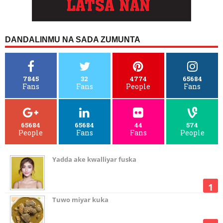
DANDALINMU NA SADA ZUMUNTA
7845
32
4774
65684
Fans
Fans
People
Fans
65684
65684
44
574
People
Fans
Fans
People
Yadda ake kwalliyar fuska
Tuwo miyar kuka