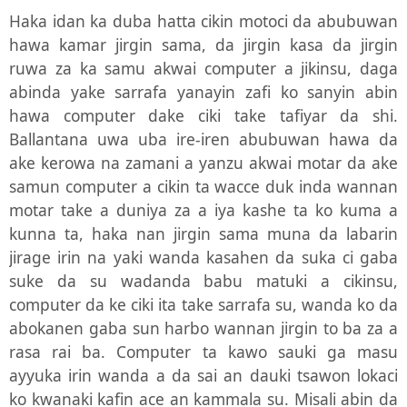
Haka idan ka duba hatta cikin motoci da abubuwan
hawa kamar jirgin sama, da jirgin kasa da jirgin
ruwa za ka samu akwai computer a jikinsu, daga
abinda yake sarrafa yanayin zafi ko sanyin abin
hawa computer dake ciki take tafiyar da shi.
Ballantana uwa uba ire-iren abubuwan hawa da
ake kerowa na zamani a yanzu akwai motar da ake
samun computer a cikin ta wacce duk inda wannan
motar take a duniya za a iya kashe ta ko kuma a
kunna ta, haka nan jirgin sama muna da labarin
jirage irin na yaki wanda kasahen da suka ci gaba
suke da su wadanda babu matuki a cikinsu,
computer da ke ciki ita take sarrafa su, wanda ko da
abokanen gaba sun harbo wannan jirgin to ba za a
rasa rai ba. Computer ta kawo sauki ga masu
ayyuka irin wanda a da sai an dauki tsawon lokaci
ko kwanaki kafin ace an kammala su. Misali abin da