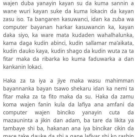
wajen duba yanayin kayan su da kuma sannin a
wane wuri kayan suke da kuma lokacin da kayan
zasu iso. Ta bangaren kasuwanci, idan ka zuba wa
computer bayanan harkar kasuwancin ka, kayan
daka siyo, ka ware mata kudaden wahalhalunka,
kama daga kudin abinci, kudin sallamar ma’aikata,
kudin dauko kaya, kudin shago da kudin wuta za ta
fitar maka da ribarka ko kuma faduwarka a dan
kankanin lokaci.
Haka za ta iya a jiye maka wasu mahimman
bayannanka bayan tsawo shekaru idan ka nemi ta
fitar maka za ta fito maka da su. Haka da zamu
koma wajen fanin kula da lafiya ana amfani da
computer wajen binciko yanayin cuta da
mazauninta a jikin dan adam, ba tare da likita ya
tambaye shi ba, hakanan ana iya bincikar cikin da
mace take dauke da shi a gane lafiyar shi ko rashin