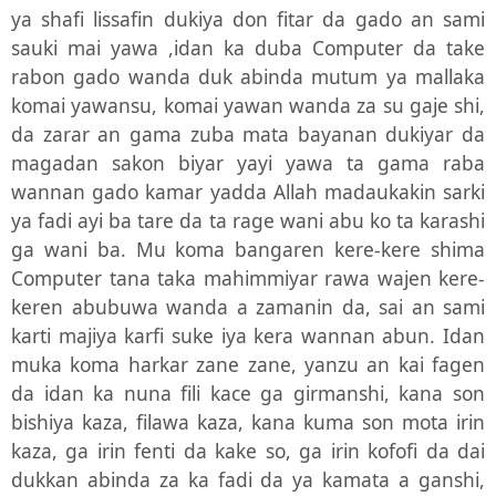
ya shafi lissafin dukiya don fitar da gado an sami
sauki mai yawa ,idan ka duba Computer da take
rabon gado wanda duk abinda mutum ya mallaka
komai yawansu, komai yawan wanda za su gaje shi,
da zarar an gama zuba mata bayanan dukiyar da
magadan sakon biyar yayi yawa ta gama raba
wannan gado kamar yadda Allah madaukakin sarki
ya fadi ayi ba tare da ta rage wani abu ko ta karashi
ga wani ba. Mu koma bangaren kere-kere shima
Computer tana taka mahimmiyar rawa wajen kere-
keren abubuwa wanda a zamanin da, sai an sami
karti majiya karfi suke iya kera wannan abun. Idan
muka koma harkar zane zane, yanzu an kai fagen
da idan ka nuna fili kace ga girmanshi, kana son
bishiya kaza, filawa kaza, kana kuma son mota irin
kaza, ga irin fenti da kake so, ga irin kofofi da dai
dukkan abinda za ka fadi da ya kamata a ganshi,