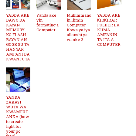
YADDA AKE
Yanda ake
Muhimmanc
YADDA AKE
DAWO DA
yin
in Ilimin
ƘIRƘIRAR
KAYAN
formating a
Computer –
FOLDER DA
MEMORY
Computer
Kowa ya iya
KUMA
KO FLASH
allonshi ya
AMFANIN
BAYAN AN
wanke 2
TA ITA A
GOGE SU TA
COMPUTER
HANYAR
AMFANI DA
KWANFUTA
YANDA
ZAKAYI
WUTA WA
KWAMFUT
ANKA (how
to create
light for
your pc