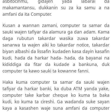
asbitocinmu, gidajen yada labarai da
makamantansu, dukkanin su za ka samu a na
amfani da ita Computer.
Kusan a wannan zamani, computer ta samar da
sauki wajen tafiyar da alamura ga dan adam. Kama
daga rubutun takardar wasika zuwa takardar
sanarwa ta wajen aiki ko takardar notice, takardar
biyan albashi da lissafin kudaden kasa dayin kasafin
kudi, hada da harkar hada- hada, da bayanai na
kididdiga da fitar da kudade a bankuna, duk
computer ta kawo sauki ta kowanne fanni.
Haka kuma computer ta samar da sauki wajen
tafiyar da harkar banki, ka duba ATM yanda yake,
computer take karbar cheque ko kuma ta baka
kudi, ko kuma ta cireshi. Ga wadanda suke sayan
kaya a kasashen waje suna amfani da computer